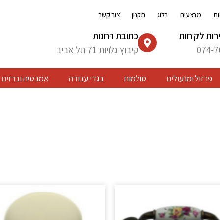
ות
מבצעים
בלוג
תקנון
צור קשר
רות לקוחות
כתובת החנות
074-7
קיבוץ גלויות 71 תל אביב
פרזול ומנעולים
סולמות
בגדי עבודה
אמבטיה וברזים