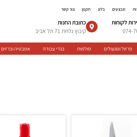
ות
מבצעים
בלוג
תקנון
צור קשר
רות לקוחות
כתובת החנות
074-7
קיבוץ גלויות 71 תל אביב
פרזול ומנעולים
סולמות
בגדי עבודה
אמבטיה וברזים