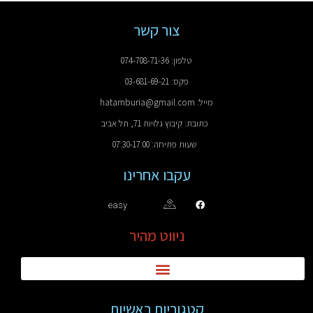
צור קשר
טלפון: 074-708-71-36
פקס: 03-681-69-21
מייל: hatamburia@gmail.com
כתובת: קיבוץ גלויות 71, תל אביב
שעות פתיחה: 07:30-17:00
עקבו אחרינו
easy
ניווט מהיר
קטגוריות ראשיות