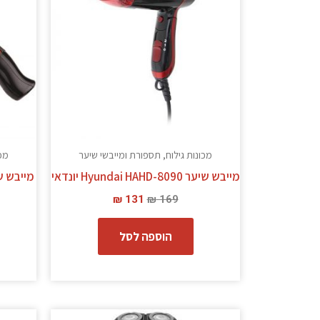
מכונות גילוח, תספורת ומייבשי שיער
מכו
מייבש שיער Hyundai HAHD-8090 יונדאי
₪
131
₪
169
הוספה לסל
המחיר
המחיר