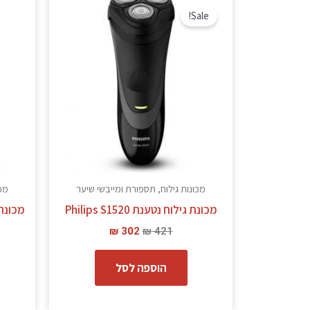
המקורי
הנוכחי
Sale!
היה:
הוא:
₪ 302.
₪ 421.
מכונות גילוח, תספורת ומייבשי שיער
מכו
מכונת גילוח נטענת Philips S1520
מכונת
₪
302
₪
421
הוספה לסל