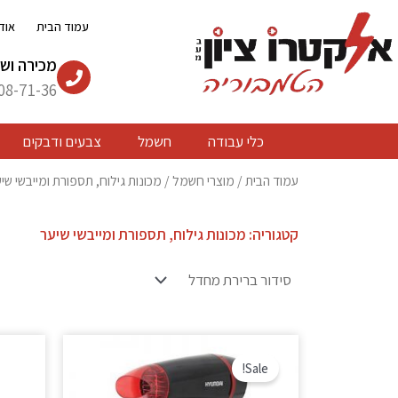
ילוג
עמוד הבית
אוד
תוכן
מכירה ושי
08-71-36
כלי עבודה
חשמל
צבעים ודבקים
עמוד הבית
/
מוצרי חשמל
/ מכונות גילוח, תספורת ומייבשי שי
קטגוריה: מכונות גילוח, תספורת ומייבשי שיער
המחיר
המחיר
המקורי
הנוכחי
Sale!
היה:
הוא:
₪ 131.
₪ 169.