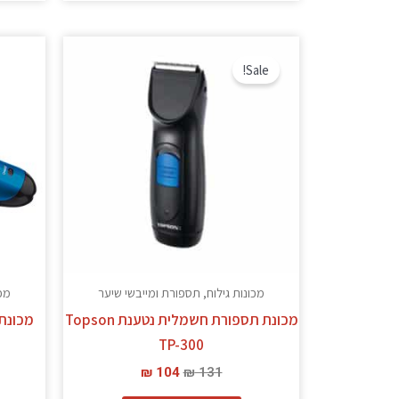
המחיר
המחיר
המקורי
הנוכחי
Sale!
היה:
הוא:
₪ 104.
₪ 131.
מכונות גילוח, תספורת ומייבשי שיער
מכו
מכונת תספורת חשמלית נטענת Topson
TP-300
B
₪
104
₪
131