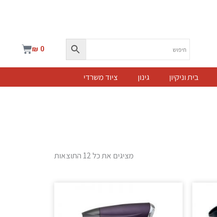
עגלת
₪
0
קניות
בית וניקיון
גינון
ציוד משרדי
מציגים את כל ⁦12⁩ התוצאות
ר
י