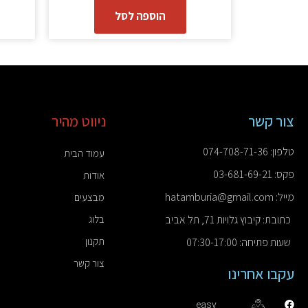
הוספה לסל
צור קשר
ניווט מהיר
טלפון: 074-708-71-36
עמוד הבית
פקס: 03-681-69-21
אודות
מייל: hatamburia@gmail.com
מבצעים
כתובת: קיבוץ גלויות 71, תל אביב
בלוג
תקנון
שעות פתיחה: 07:30-17:00
צור קשר
עקבו אחרינו
easy