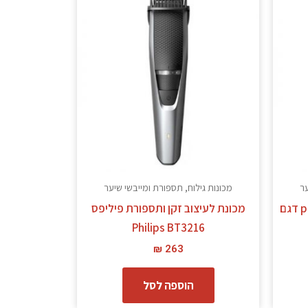
ער
מכונות גילוח, תספורת ומייבשי שיער
מכונת גילוח עמידה במים philips דגם
מכונת לעיצוב זקן ותספורת פיליפס
Philips BT3216
₪
263
הוספה לסל