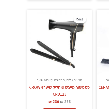
המחיר
המחיר
המקורי
הנוכחי
Sale!
היה:
הוא:
₪ 236.
₪ 263.
ער
מכונות גילוח, תספורת ומייבשי שיער
CERAMIC PRO-
סט טיפוח מייבש ומחליק שיער CROWN
CRD123
₪
236
₪
263