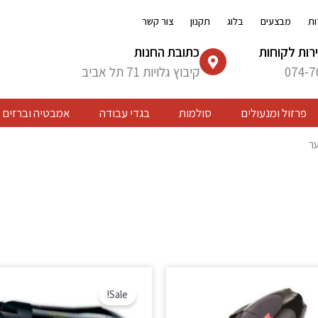
ות
מבצעים
בלוג
תקנון
צור קשר
רות לקוחות
כתובת החנות
074-7
קיבוץ גלויות 71 תל אביב
פרזול ומנעולים
סולמות
בגדי עבודה
אמבטיה וברזים
ער
המחיר
המחי
המקורי
הנוכח
Sale!
היה:
הוא:
₪ 183.
₪ 197.