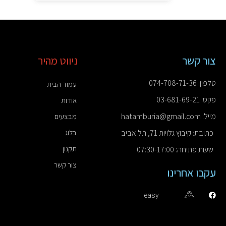
צור קשר
ניווט מהיר
טלפון: 074-708-71-36
עמוד הבית
פקס: 03-681-69-21
אודות
מייל: hatamburia@gmail.com
מבצעים
כתובת: קיבוץ גלויות 71, תל אביב
בלוג
תקנון
שעות פתיחה: 07:30-17:00
צור קשר
עקבו אחרינו
easy