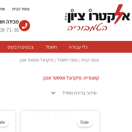
ילוג
עמוד הבית
אוד
תוכן
מכירה ושי
08-71-36
כלי עבודה
חשמל
צבעים ודבקים
עמוד הבית
/
מוצרי חשמל
/ מיקרוגל וטוסטר אובן
קטגוריה: מיקרוגל וטוסטר אובן
המחיר
המחיר
המקורי
הנוכחי
ale!
Sale!
היה:
הוא:
₪ 395.
₪ 447.