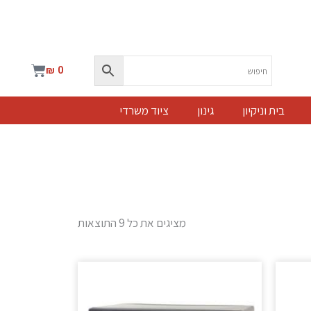
עגלת
₪
0
קניות
בית וניקיון
גינון
ציוד משרדי
מציגים את כל ⁦9⁩ התוצאות
ר
י