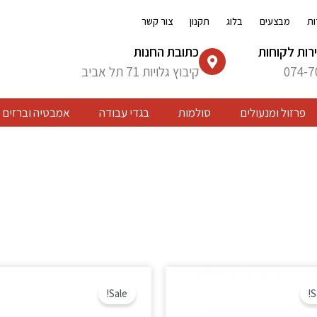
ות
מבצעים
בלוג
תקנון
צור קשר
רות לקוחות
כתובת החנות
074-7
קיבוץ גלויות 71 תל אביב
פרזול ומנעולים
סולמות
בגדי עבודה
אמבטיה וברזים
המחיר
המחיר
המחיר
המחי
המקורי
הנוכחי
המקורי
הנוכח
Sale!
S
היה:
הוא:
היה:
הוא:
₪ 329.
₪ 368.
₪ 223.
₪ 263.