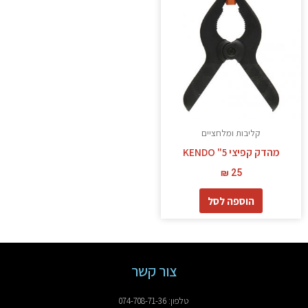
קליבות ומלחציים
מהדק קפיצי 5" KENDO
₪
25
הוספה לסל
צור קשר
טלפון: 074-708-71-36