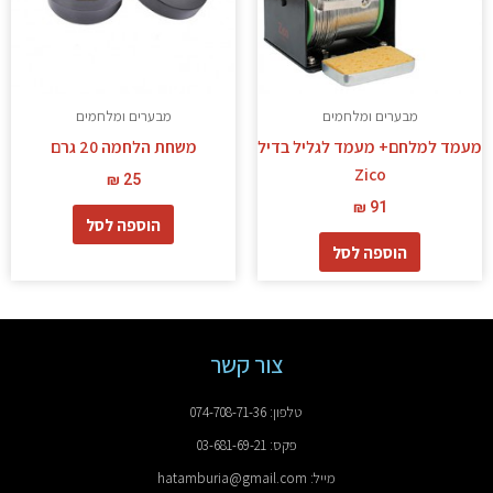
מבערים ומלחמים
מבערים ומלחמים
מעמד למלחם+ מעמד לגליל בדיל
משחת הלחמה 20 גרם
Zico
₪
25
₪
91
הוספה לסל
הוספה לסל
צור קשר
טלפון: 074-708-71-36
פקס: 03-681-69-21
מייל: hatamburia@gmail.com