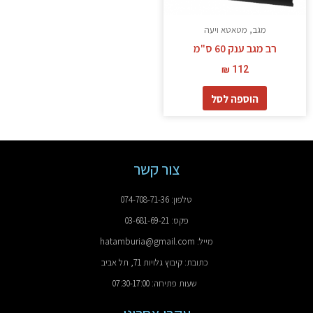
מגב, מטאטא ויעה
רב מגב ענק 60 ס"מ
₪
112
הוספה לסל
צור קשר
טלפון: 074-708-71-36
פקס: 03-681-69-21
מייל: hatamburia@gmail.com
כתובת: קיבוץ גלויות 71, תל אביב
שעות פתיחה: 07:30-17:00