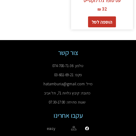
עט סופר גלו לוקטייט
₪
32
הוספה לסל
צור קשר
טלפון: 074-708-71-36
פקס: 03-681-69-21
מייל: hatamburia@gmail.com
כתובת: קיבוץ גלויות 71, תל אביב
שעות פתיחה: 07:30-17:00
עקבו אחרינו
easy