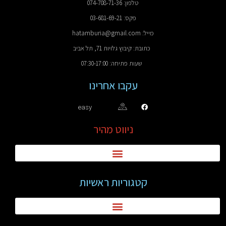
טלפון: 074-708-71-36
פקס: 03-681-69-21
מייל: hatamburia@gmail.com
כתובת: קיבוץ גלויות 71, תל אביב
שעות פתיחה: 07:30-17:00
עקבו אחרינו
easy
ניווט מהיר
קטגוריות ראשיות