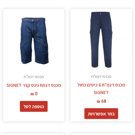
למוצר
זה
יש
מספר
סוגים.
ניתן
לבחור
את
האפשרויות
מכנסי דגמ"ח
מכנסי דגמ"ח
בעמוד
מכנס דגמ"ח 6 כיסים כחול
מכנס דגמח גינס קצר SIGNET
המוצר
SIGNET
₪
0
₪
68
הוספה לסל
בחר אפשרויות