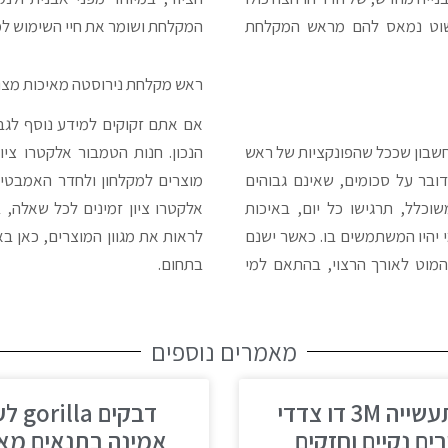
שוט נמאס להם מראש המקלחת
המקלחת ושומר את חיי השימוש למ
ראש מקלחת נירוסטה מאיכות מצו
אם אתם זקוקים למידע נוסף לגב
חשבון שככל שהפונקציות של ראש
הנכון. חנות הטמבור אלקטרו צי
דובר על סכומים, שאינם גבוהים
מוצרים למקלחון ולחדר האמבטיה
כלל, תרגישו כל יום, באיכות
אלקטרו ציון זמינים לכל שאלה, ב
יהיו המשתמשים בו. כאשר ישנם
לראות את מגוון המוצרים, כאן בא
המוט לאורך הרצוי, בהתאם למי
בתחום.
מאמרים נוספים
דבק לתעשייה 3M דו צדדי
דבקים a
ים נקיים וחזקים
אמינה בתנאים מא