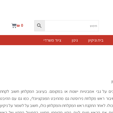
עגלת
₪
0
קניות
בית וניקיון
גינון
ציוד משרדי
ים על גבי אמבטיות ישנות או במקומם. בעיצוב המקלחון חשוב לקחת
יבור ראש מקלחת נירוסטה גם מההיבט הפונקציונלי, כמו גם עם ההיבט
לו. לאחר התקנת ראש המקלחת והמקלחון כולו, חשוב על לשמור על ניקיון
קות את הראש מעת לעת. ניקוי תקופתי מסייע בתפעול התקין של ראש