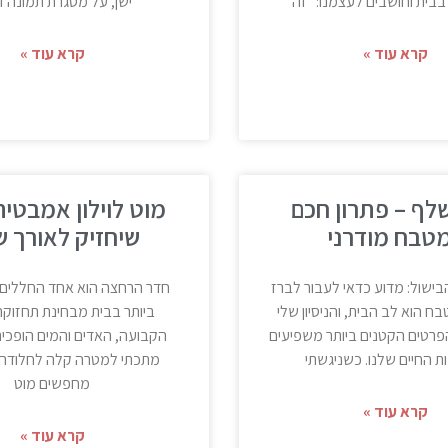
בבית וחושבים לעצמנו: "זה
ישן, על מסגרת תמונה ד
קרא עוד »
קרא עוד »
לף – פתרון חכם
מוט לוילון אמבטיה
טבח מודרני
שיחזיק לאורך ש
הבישול: מדוע כדאי לעבור לברז
חדר הרחצה הוא אחד החללים
 הוא לב הבית, והניסיון שלי
ביותר בבית מבחינת תחזוקה
רטים הקטנים ביותר משפיעים
הקבועה, האדים והמים הופכים
ת החיים שלנו. כשניגשתי
מתכתי למטרה קלה לחלודה.
מחפשים מוט
קרא עוד »
קרא עוד »