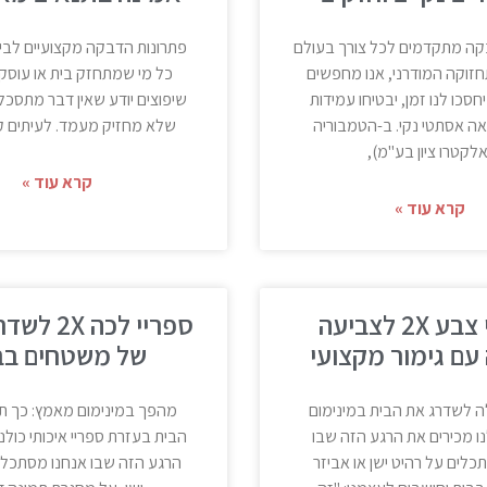
קה מתקדמים לכל צורך בעולם
פתרונות הדבקה מקצועיים לבי
חזוקה המודרני, אנו מחפשים
כל מי שמתחזק בית או עוסק
חסכו לנו זמן, יבטיחו עמידות
שיפוצים יודע שאין דבר מתסכל 
אה אסתטי נקי. ב-הטמבוריה
שלא מחזיק מעמד. לעיתים קר
אלקטרו ציון בע"מ),
קרא עוד »
קרא עוד »
ספריי צבע 2X לצביעה
ספריי לכה 
עם גימור מקצועי
של משטחים בב
 לשדרג את הבית במינימום
מהפך במינימום מאמץ: כך ת
ו מכירים את הרגע הזה שבו
הבית בעזרת ספריי איכותי כולנ
כלים על רהיט ישן או אביזר
הרגע הזה שבו אנחנו מסתכלי