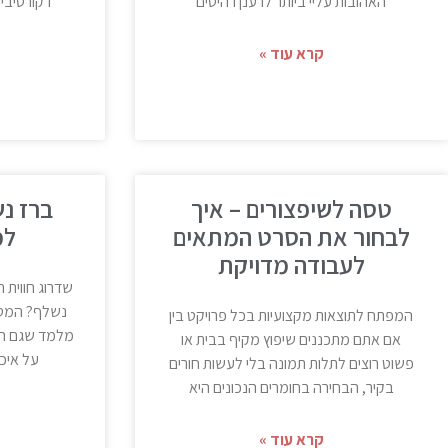
האהובות עליי ביותר לרענן רהיטים
דקורטיבי 
קרא עוד »
טסה לשיפצורים – איך
ברז נש
לבחור את הסרט המתאים
למ
לעבודה מדויקת
שדרוג חווית 
נשלף? המטבח
המפתח לתוצאות מקצועיות בכל פרויקט בין
מלמד שגם הפ
אם אתם מתכננים שיפוץ מקיף בבית או
על איכו
פשוט רוצים לתלות תמונה בלי לעשות חורים
בקיר, הבחירה בחומרים הנכונים היא
קרא עוד »