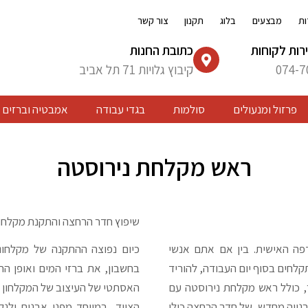
ות
מבצעים
בלוג
תקנון
צור קשר
רות לקוחות
כתובת החנות
074-7
קיבוץ גלויות 71 תל אביב
פרזול ומנעולים
סולמות
בגדי עבודה
אמבטיה וברזים
ראש מקלחת נירוסטה
שיפוץ חדר הרחצה והתקנת מקלחון
 האישית. בין אם אתם אנשי
כיום נפוצה ההתקנה של מקלחונ
תקלחים בסוף יום העבודה, להוריד
בחשבון, את ברזי המים ואופן הח
 כולל ראש מקלחת נירוסטה עם
האסתטי של העיצוב של המקלחון כו
בנייה מחדש, של חדר הרחצה כולו
הציוד, במיוחד מפני אבנית ולנ