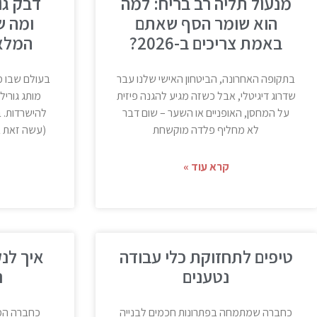
מנעול תליה רב בריח: למה
דבק גור
הוא שומר הסף שאתם
ומה ש
באמת צריכים ב-2026?
המלא 
בתקופה האחרונה, הביטחון האישי שלנו עבר
בעולם שבו מ
שדרוג דיגיטלי, אבל כשזה מגיע להגנה פיזית
על המחסן, האופניים או השער – שום דבר
לא מחליף פלדה מוקשחת
(עשה זאת 
קרא עוד »
טיפים לתחזוקת כלי עבודה
איך לנ
נטענים
נ
כחברה שמתמחה בפתרונות חכמים לבנייה
כחברה המס