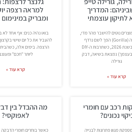
ילה, גורילה טייפ
גלנצר לרצפות: 
ביניהם: המדריך
למראה רצפה יוק
לתיקון עוצמתי
ומבריק במינימום
וצרים נוטים להישבר מהר מדי,
בואו נהיה כנים: אף אחד לא 
מותג גורילה (Gorilla) הפך לשם נרדף
להעביר את כל יום שישי בקרצוף
להישרדות. בשנת 2026, כשתרבות ה-DIY
הרצפה. בימים אלה, כשהבית 
בעצמך) נמצאת בשיאה, דבק
ליותר "חכם" ומעוצב
גורילה
קרא עוד »
קרא עוד »
קות רכב עם חומרי
מה ההבדל בין דבק
יקוי נכונים?
לאפוקסי?
פקת מגוון פתרונות לבנייה
כאשר בוחרים חומרי הדבקה ל