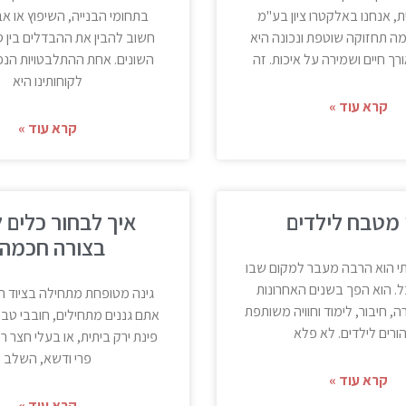
ת, אנחנו באלקטרו ציון בע"מ
בתחומי הבנייה, השיפוץ או אב
מה תחזוקה שוטפת ונכונה היא
חשוב להבין את ההבדלים בין ס
ך חיים ושמירה על איכות. זה
השונים. אחת ההתלבטויות הנפ
לקוחותינו היא
קרא עוד »
קרא עוד »
 מטבח לילדים
איך לבחור כלים לג
בצורה חכמה
 הוא הרבה מעבר למקום שבו
ל. הוא הפך בשנים האחרונות
גינה מטופחת מתחילה בציוד הנכ
ה, חיבור, לימוד וחוויה משותפת
אתם גננים מתחילים, חובבי ט
הורים לילדים. לא פלא
פינת ירק ביתית, או בעלי חצר 
פרי ודשא, השלב
קרא עוד »
קרא עוד »