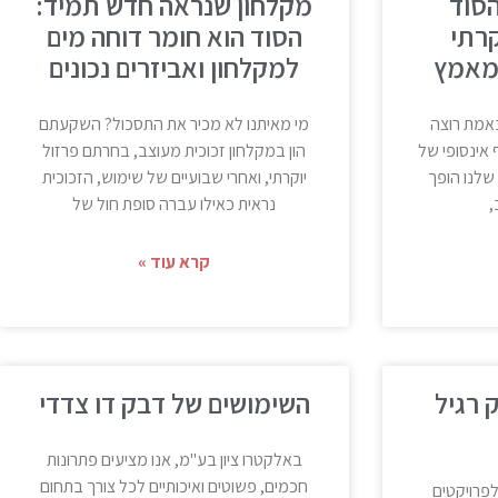
הסוד
מקלחון שנראה חדש תמיד:
רתי
הסוד הוא חומר דוחה מים
 מאמץ
למקלחון ואביזרים נכונים
באמת רוצה
מי מאיתנו לא מכיר את התסכול? השקעתם
 אינסופי של
הון במקלחון זכוכית מעוצב, בחרתם פרזול
שלנו הופך
יוקרתי, ואחרי שבועיים של שימוש, הזכוכית
,
נראית כאילו עברה סופת חול של
קרא עוד »
 רגיל
השימושים של דבק דו צדדי
באלקטרו ציון בע"מ, אנו מציעים פתרונות
חכמים, פשוטים ואיכותיים לכל צורך בתחום
פרויקטים