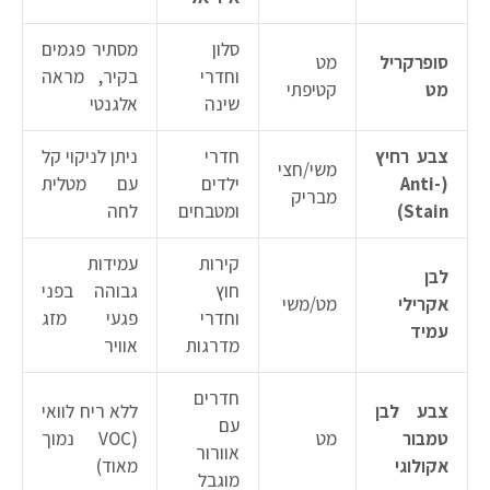
סלון
מסתיר פגמים
סופרקריל
מט
וחדרי
בקיר, מראה
מט
קטיפתי
שינה
אלגנטי
צבע רחיץ
חדרי
ניתן לניקוי קל
משי/חצי
(Anti-
ילדים
עם מטלית
מבריק
Stain)
ומטבחים
לחה
קירות
עמידות
לבן
חוץ
גבוהה בפני
אקרילי
מט/משי
וחדרי
פגעי מזג
עמיד
מדרגות
אוויר
חדרים
צבע לבן
ללא ריח לוואי
עם
טמבור
מט
(VOC נמוך
אוורור
אקולוגי
מאוד)
מוגבל