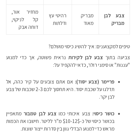
מחזיר אור,
צבע לבן
מבריק
רהיטי עץ
קל לניקוי,
מבריק
מאוד
ודלתות
דוחה אבק
טיפים למקצוענים: איך להשיג כיסוי מושלם?
צביעה בתוך
צבע לבן לקירות
נראית פשוטה, אך כדי למנוע
"עננות" או סימני רולר, כדאי להקפיד על:
פריימר (צבע יסוד):
אם אתם צובעים על קיר כהה, אל
תדלגו על שכבת יסוד. היא תחסוך לכם 2-3 שכבות של צבע
לבן יקר.
כושר כיסוי:
צבע איכותי כמו
צבע לבן טמבור
מתאפיין
בכושר כיסוי של כ-
$10-12$
מ"ר לליטר. חישבו את הכמות
מראש כדי למנוע הבדלי גוון בין סדרות ייצור שונות.