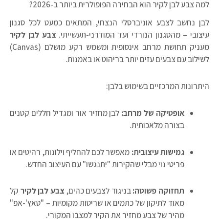
למה צבע לבן לקיר הוא הבחירה הפופולרית ביותר ב-2026?
לבן נחשב לצבע אוניברסלי הנצחי, המתאים כמעט לכל סגנון
עיצובי – מהסגנון הנורדי ועד המודרני-תעשייתי.
צבע לבן לקיר
מעניק תחושת מרחב אינסופית ומשמש רקע מושלם (Canvas)
לשילוב עם צבעים עזים יותר בריהוט או באמנות.
היתרונות המרכזיים בשימוש בלבן:
אופטיקה של מרחב:
לבן מחזיר אור ומגדיל חללים קטנים
בצורה מלאכותית.
גמישות עיצובית:
מאפשר לכם להחליף וילונות, רהיטים או
פריטי נוי מבלי שהקירות "יתנגשו" עם העיצוב החדש.
תחזוקה פשוטה:
בניגוד לצבעים כהים,
צבע לבן לקיר
קל
מאוד לתיקון של כתמים או שריטות מקומיות – "טאץ'-אפ"
מהיר של צבע מחזיר את הקיר למצבו המקורי.