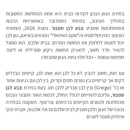
בחירת הגוון הנכון לקירות הבית היא אחת ההחלטות החשובות
בתהליך העיצוב, במיוחד כשמדובר באפשרויות הרבות
והמתוחכמות שמציע
צבע לבן טמבור
. בשנת 2026, כשתורת
העיצוב המינימליסטית וה"שקט הוויזואלי" נמצאים בשיאם, גוון לבן
יכול לשנות לחלוטין את תחושת המרחב בבית שלכם. הוא מסוגל
להאיר חדר חשוך, להעניק תחושת ניקיון סטרילית או ליצור
חמימות עוטפת – הכל תלוי בתת-הגוון שתבחרו.
עם זאת, חשוב להבין: לא כל לבן הוא אותו לבן. קיימים הבדלים
דקים אך קריטיים בין גוונים חמים וקרים, בין לבן עם נגיעות אפור
או בז' (Greige) ובין לבן מבריק ללבן מט. בעת בחירת
צבע לבן
טמבור
, עליכם להתייחס לגודל החלל, לכמות האור הטבעי הנכנס
מהחלונות ולגוונים הקיימים ברהיטים ובריצוף. השקעה בבחירה
נכונה של הגוון הלבן תעניק לבית שלכם מראה אלגנטי, יוקרתי ונקי
שיחזיק מעמד לשנים.