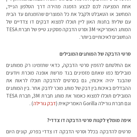
אחת המציעה לכם לבצע הזמנה מהירה דרך הטלפון הנייד,
המחשב או הטאבלט ולקבל את כל המוצרים שהזמנתם עד הבית
עם שליח! בחנות האון ליין תוכלו למצוא דבקים דו צדדיים של
המותג האמריקאי 3M וסרט הדבקה מסקינג טייפ של חברת TESA
הנחשבים לאיכותיים ביותר.
סרטי הדבקה של המותגים המובילים
אם החלטתם להזמין סרטי הדבקה, כדאי שתזמינו רק ממותגים
מובילים! כמו שאתם מזמינים בגד מרשת אופנה מוכרת ויודעים
שהבגד יהיה איכותי, גם בסרטים להדבקה תוכלו לראות את
ההבדלים באיכות בין דבק של מותג מוכר לדבק אחר. בין המותגים
המובילים תוכלו למצוא כאמור את מותג חברת 3M, חברת TESA
וגם חברת גורילה Gorilla האמריקאית (
דבק גורילה
) .
איפה מומלץ לקנות סרטי הדבקה דו צדדי?
סרטים להדבקה בכלל וסרטי הדבקה דו צדדי בפרט, קונים היום