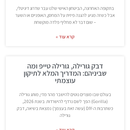
בתקופה האחרונה, הביטחון האישי שלנו עבר שדרוג דיגיטלי,
אבל כשזה מגיע להגנה פיזית על המחסן, האופניים או השער
– שום דבר לא מחליף פלדה מוקשחת
קרא עוד »
דבק גורילה, גורילה טייפ ומה
שביניהם: המדריך המלא לתיקון
עוצמתי
בעולם שבו מוצרים נוטים להישבר מהר מדי, מותג גורילה
(Gorilla) הפך לשם נרדף להישרדות. בשנת 2026,
כשתרבות ה-DIY (עשה זאת בעצמך) נמצאת בשיאה, דבק
גורילה
קרא עוד »