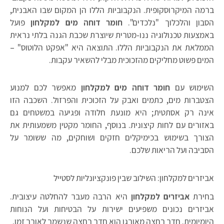
ברמה המיקרוסקופית. הנקבוביות הללו הן המקום שבו האבנית,
הסבון והלכלוך "נלכדים".
חומר דוחה מים למקלחון
פועל
באמצעות טכנולוגיה ננו-מטרית שיוצרת שכבת הגנה בלתי נראית
הממלאת את הנקבוביות הללו. התוצאה היא "אפקט הלוטוס" –
המים פשוט מחליקים מהזכוכית מבלי להשאיר עקבות.
השימוש עם
חומר דוחה מים למקלחון
מאפשר לכם למנוע
הצטברות מים, כתמים ואבק על הזכוכית והפרזול. השכבה הזו
אינה רק אסתטית; היא מונעת חלודה ופגיעה במשטחים גם
באזורים עם לחות קיצונית. בנוסף, החומר מקטין משמעותית את
הצורך בשימוש בכימיקלים חזקים ושוחקים, מה ששומר על
הסביבה ועל הריאות שלכם.
אביזרים למקלחון: השילוב שבין פונקציונליות לסטייל
בחירת
אביזרים למקלחון
היא הרבה מעבר להחלטה עיצובית.
אביזרים נכונים משפיעים ישירות על הבטיחות ועל הנוחות
היומיומית. חדר רחצה מאורגן הוא חדר רחצה שנשמר לאורך זמן.