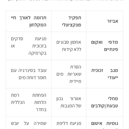
תפקיד
תרומה לאורך חיי
אביזר
פונקציונלי
המקלחון
מניעת סדקים
מדפי ואקום
אחסון סבונים
בזכוכית או
פינתיים
ללא קידוח
בקרמיקה
הסרת
מגב זכוכית
עובד בסינרגיה עם
שאריות מים
ייעודי
חומר דוחה מים
מיידית
הפחתת רמת
מתלי
אוורור נכון
הלחות הכללית
טבעת/קולבים
של המגבות
בחדר
גומיות איטום
מניעת דליפת
שמירה על יובש