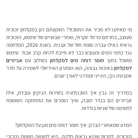
מי מאיתנו לא מכיר את התסכול? השקעתם הון במקלחון זכוכית
מעוצב, בחרתם פרזול יוקרתי, ואחרי שבועיים של שימוש, הזכוכית
נראית כאילו עברה סופת חול של אבנית. בשנת 2026, המלחמה
נגד כתמי המים והעובש כבר לא חייבת להיות קרב אבוד. שימוש
מושכל בתוך
חומר דוחה מים למקלחון
בשילוב עם
אביזרים
למקלחון
באיכות גבוהה, הוא הפתרון האידיאלי לשמירה על חדר
אמבטיה נקי, היגייני ומודרני לאורך שנים.
במדריך זה נבין איך הטכנולוגיה בשירות הניקיון עובדת, אילו
אביזרים הם בגדר חובה, ואיך הופכים את התחזוקה השוטפת
למשימה של שניות בודדות.
המדע שמאחורי הברק: איך חומר דוחה מים מגן על המקלחון?
הזכוכית, למרות שהיא נראית חלקה, היא למעשה משטח נקבובי