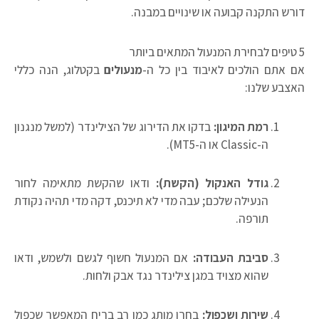
דורש התקנה קבועה או שינויים במבנה.
5 טיפים לבחירת המנעול המתאים ביותר
אם אתם הולכים לאיבוד בין כל ה-
מנעולים
בקטלוג, הנה כללי
האצבע שלנו:
רמת המיגון:
בדקו את הדירוג של הצילינדר (למשל מנגנון
ה-Classic או ה-MT5).
גודל האנקול (הקשת):
ודאו שהקשת מתאימה לחור
הנעילה שלכם; עבה מדי לא תיכנס, דקה מדי תהיה נקודת
תורפה.
סביבת העבודה:
אם המנעול חשוף לגשם ולשמש, ודאו
שהוא מצויד במגן צילינדר נגד אבק ולחות.
שירות ושכפול:
בחרו מותג כמו רב בריח המאפשר שכפול