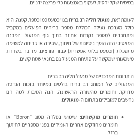
בסיסית שקל יחסית לעקוף באמצעות כלי פריצה ידניים.
לעומת זאת,
מנעול תליה רב בריח
בנוי כמעט כמו כספת קטנה. הוא
כולל מערכת נעילה הכוללת מספר בריחים הפועלים במקביל
ומתחברים למספר נקודות אחיזה בתוך גוף המנעול. המבנה
המאסיבי הזה הופך ניסיונות של חיתוך, שבירה או קדיחה למשימה
מתסכלת (וכמעט בלתי אפשרית) עבור פורצים. מדובר בשדרוג
משמעותי שמקשה על פתיחת המנעול גם בתנאי שטח קשים.
היתרונות המרכזיים של מנעול תליה רב בריח
המנעולים של המותג רב בריח בולטים במיוחד בזכות הנדסה
מדויקת וחומרים מהשורה הראשונה. הנה הסיבות למה הם
נחשבים למובילים בתחום ה-
מנעולים
:
חומרים מוקשחים:
שימוש בפלדה מסוג "Boron" או
חומרים מחוזקים אחרים העמידים בפני מספריים לחיתוך
ברזל.