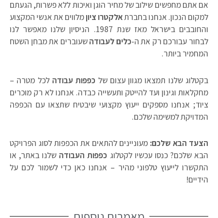
ם אתם מחפשים שילוב של מחיר הוגן ואיכות ללא פשרות, הגעתם
מקום הנכון. אנחנו בחברת
אלקטרו ציון
מלווים את אנשי המקצוע
והחובבים בישראל מאז שנת 1987. הניסיון שלנו מאפשר לנו
בחור עבורכם רק את ה-
כלים לעבודה
שעוברים את מבחן השטח
מחמיר ביותר.
קטלוג שלנו תמצאו מגוון עצום של
כפפות עבודה
לכל מטרה –
חקלאות וגינון ועד להייטק ותעשייה כבדה. אנחנו לא רק מוכרים
יוד; אנחנו מספקים ייעוץ מקצועי שיבטיח שתצאו עם הכפפה
מדויקת למשימה שלכם.
צעד הבא שלכם:
מעוניינים להתאים את הכפפות לסוג הפרויקט
בא שלכם? כנסו עכשיו לקטלוג
כפפות העבודה
שלנו באתר, או
תקשרו לייעוץ טלפוני מהיר – אנחנו כאן כדי לשמור לכם על
ידיים!
מאמרים נוספים