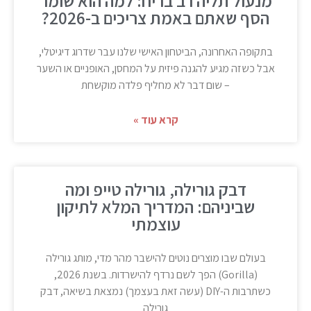
מנעול תליה רב בריח: למה הוא שומר
הסף שאתם באמת צריכים ב-2026?
בתקופה האחרונה, הביטחון האישי שלנו עבר שדרוג דיגיטלי,
אבל כשזה מגיע להגנה פיזית על המחסן, האופניים או השער
– שום דבר לא מחליף פלדה מוקשחת
קרא עוד »
דבק גורילה, גורילה טייפ ומה
שביניהם: המדריך המלא לתיקון
עוצמתי
בעולם שבו מוצרים נוטים להישבר מהר מדי, מותג גורילה
(Gorilla) הפך לשם נרדף להישרדות. בשנת 2026,
כשתרבות ה-DIY (עשה זאת בעצמך) נמצאת בשיאה, דבק
גורילה