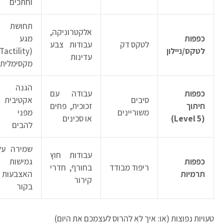
וחתכים
תחושת
אלקטרוניקה,
כפפות
מגע
לטקס דק
עבודות צבע
לטקס/ניילון
(Tactility)
עדינות
מקסימלית
הגנה
כפפות
עבודה עם
סיבים
אקטיבית
חיתוך
זכוכית, פחים
משוריינים
מפני
(Level 5)
או סכינים
להבים
שמירה על
עבודות חוץ
כפפות
גמישות
ריפוד מבודד
בחורף, חדרי
תרמיות
האצבעות
קירור
בקור
עויות נפוצות (או: איך לא להרוס לעצמכם את היום)