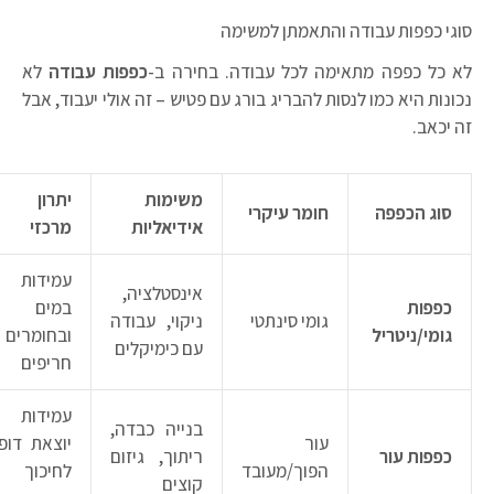
וגי כפפות עבודה והתאמתן למשימה
א כל כפפה מתאימה לכל עבודה. בחירה ב-
כפפות עבודה
לא
כונות היא כמו לנסות להבריג בורג עם פטיש – זה אולי יעבוד, אבל
ה יכאב.
משימות
יתרון
סוג הכפפה
חומר עיקרי
אידיאליות
מרכזי
עמידות
אינסטלציה,
כפפות
במים
גומי סינתטי
ניקוי, עבודה
גומי/ניטריל
ובחומרים
עם כימיקלים
חריפים
עמידות
בנייה כבדה,
עור
יוצאת דופן
כפפות עור
ריתוך, גיזום
הפוך/מעובד
לחיכוך
קוצים