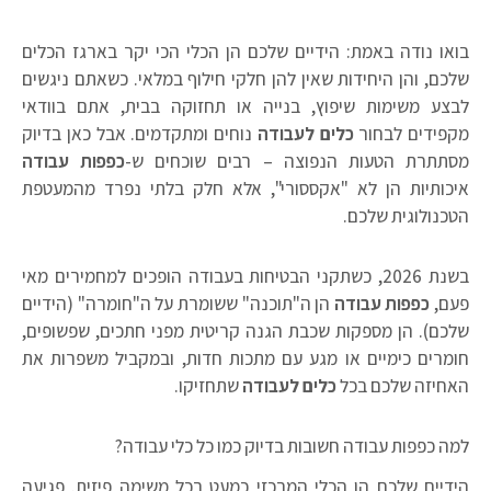
ואו נודה באמת: הידיים שלכם הן הכלי הכי יקר בארגז הכלים
לכם, והן היחידות שאין להן חלקי חילוף במלאי. כשאתם ניגשים
בצע משימות שיפוץ, בנייה או תחזוקה בבית, אתם בוודאי
קפידים לבחור
כלים לעבודה
נוחים ומתקדמים. אבל כאן בדיוק
סתתרת הטעות הנפוצה – רבים שוכחים ש-
כפפות עבודה
יכותיות הן לא "אקססורי", אלא חלק בלתי נפרד מהמעטפת
טכנולוגית שלכם.
בשנת 2026, כשתקני הבטיחות בעבודה הופכים למחמירים מאי
עם,
כפפות עבודה
הן ה"תוכנה" ששומרת על ה"חומרה" (הידיים
לכם). הן מספקות שכבת הגנה קריטית מפני חתכים, שפשופים,
ומרים כימיים או מגע עם מתכות חדות, ובמקביל משפרות את
אחיזה שלכם בכל
כלים לעבודה
שתחזיקו.
מה כפפות עבודה חשובות בדיוק כמו כל כלי עבודה?
ידיים שלכם הן הכלי המרכזי כמעט בכל משימה פיזית. פגיעה