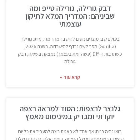
דבק גורילה, גורילה טייפ ומה
שביניהם: המדריך המלא לתיקון
עוצמתי
בעולם שבו מוצרים נוטים להישבר מהר מדי, מותג גורילה
(Gorilla) הפך לשם נרדף להישרדות. בשנת 2026,
כשתרבות ה-DIY (עשה זאת בעצמך) נמצאת בשיאה, דבק
גורילה
קרא עוד »
גלנצר לרצפות: הסוד למראה רצפה
יוקרתי ומבריק במינימום מאמץ
בואו נהיה כנים: אף אחד לא באמת רוצה להעביר את כל יום
שישי בקרצוף אינסופי של הרצפה. בימים אלה, כשהבית שלנו