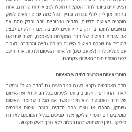
האיכותיים ביותר לחדר המקלחת תוכלו למצוא תחת קורת גג אחת
בחנות און ליין לכלי עבודה ובניין! בכל כמה שנים יוצאים לשוק
חומרים לאיטום חדשים, חזקים ואיכותיים יותר וחלק מהם אף
נחשבים לחומרים ירוקים ידידותיים לסביבה. אם החלטתם לבצע
את עבודת האיטום של חדר המקלחת בעצמכם, חשוב שתדאגו
להוריד את שכבת האיטום הישנה בצורה נקייה ומסודרת ולעבור
עם מטלית לחה (לא עם מים) על איזור האיטום ולנקות אותו היטב
לפני הוספת חומר האיטום שקניתם.
חומרי איטום אמבטיה לחידוש האיטום
חדר האמבטיה נקרא בעגה המקצועית גם "חדר רטוב" ונחשב
לאחד החדרים החשובים ביותר לאיטום בכל הבית. חידוש האיטום
של חדר האמבטיה הוא חיוני כאשר אנו מגלים שחומרי האיטום
נשחקו, התבלו או נוצרו בהם סדקים. חומרי איטום אמבטיה
מומלצים הם חומרי סיליקון אשר מגיעים בגליל המותאם לאקדח
סיליקון. ניתן להשתמש בהם בקלות ללא צורך באיש מקצוע.