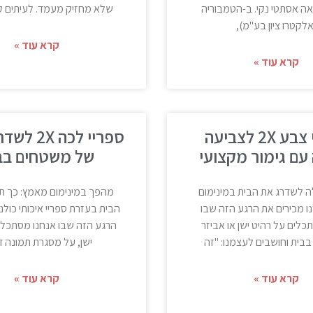
אה אסתטי נקי. ב-הטמבוריה
שלא מחזיק מעמד. לעיתים קר
אלקטרו ציון בע"מ),
קרא עוד »
קרא עוד »
ספריי צבע 2X לצביעה
ספריי לכה 
עם גימור מקצועי
של משטחים בב
 לשדרג את הבית במינימום
מהפך במינימום מאמץ: כך ת
ו מכירים את הרגע הזה שבו
הבית בעזרת ספריי איכותי כולנ
כלים על רהיט ישן או אביזר
הרגע הזה שבו אנחנו מסתכלי
בבית וחושבים לעצמנו: "זה
ישן, על מסגרת תמונה ד
קרא עוד »
קרא עוד »