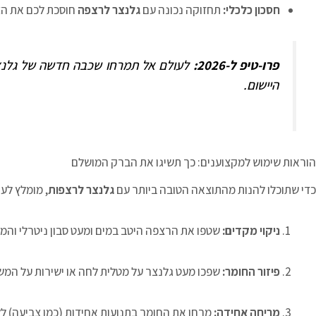
חסכון כלכלי:
תחזוקה נכונה עם
גלנצר לרצפה
חוסכת לכם את הצו
פרו-טיפ ל-2026:
לעולם אל תמרחו שכבה חדשה של גלנצר
היישום.
הוראות שימוש למקצוענים: כך תשיגו את הברק המושלם
כדי שתוכלו להנות מהתוצאה הטובה ביותר עם
גלנצר לרצפות
, מומלץ לע
ניקוי מקדים:
שטפו את הרצפה היטב במים ומעט סבון ניטרלי והמתי
פיזור החומר:
שפכו מעט גלנצר על מטלית לחה או ישירות על המ
מריחה אחידה:
מרחו את החומר בתנועות אחידות (כמו צביעה) לל