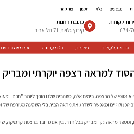
ות
מבצעים
בלוג
תקנון
צור קשר
רות לקוחות
כתובת החנות
074-7
קיבוץ גלויות 71 תל אביב
פרזול ומנעולים
סולמות
בגדי עבודה
אמבטיה וברזים
הסוד למראה רצפה יוקרתי ומבריק 
ף אינסופי של הרצפה. בימים אלה, כשהבית שלנו הופך ליותר "חכם" ומע
ים טכנולוגיים ומאפשר לשדרג את מראה הבית בלי השקעה מטורפת של זמ
 ומספק מראה נקי ומבריק בכל חדר. בין אם מדובר ברצפת קרמיקה, שיש,